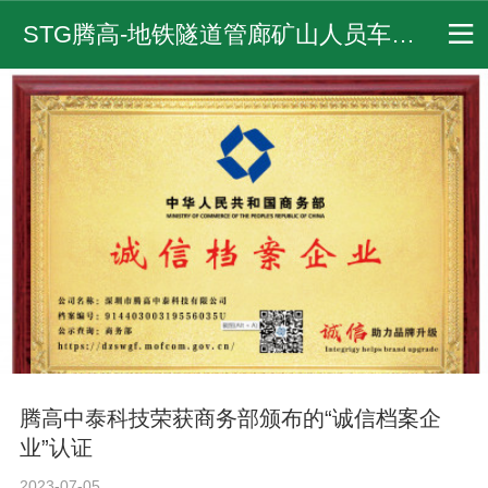
STG腾高-地铁隧道管廊矿山人员车辆定位方案,WIFI /UWB /蓝牙 /北斗 /gps定位器/ 隧道安全五大系统,隧道人员安全管理系统,轨行区通信调度设备厂家 - 腾高中泰
腾高中泰科技荣获商务部颁布的“诚信档案企
业”认证
2023-07-05