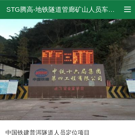
STG腾高-地铁隧道管廊矿山人员车辆定位方案,WIFI /UWB /蓝牙 /北斗 /gps定位器/ 隧道安全五大系统,隧道人员安全管理系统,轨行区通信调度设备厂家 - 腾高中泰
中国铁建普洱隧道人员定位项目